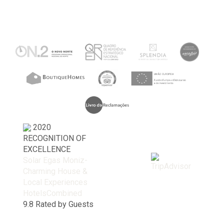
2020
RECOGNITION OF
EXCELLENCE
Solar Egas Moniz-
Charming House &
Local Experiences
HotelsCombined
9.8
Rated by Guests