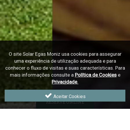
O site Solar Egas Moniz usa cookies para assegurar
uma experiência de utilização adequada e para
conhecer o fluxo de visitas e suas características.
Para
mais informações consulte a
Política de Cookies
e
Privacidade
.
Aceitar Cookies
RESERVE ONLINE
O nosso motor de reservas tem as melhores ofertas e
O Solar Egas Moniz é o resultado de um
sonho de
quando reserva connosco nada é deixado ao acaso.