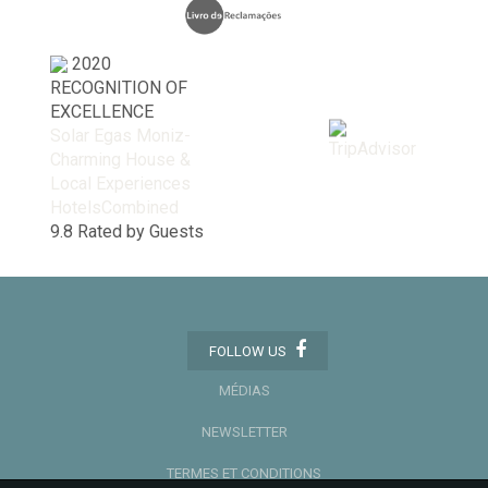
2020
RECOGNITION OF
EXCELLENCE
Solar Egas Moniz-
Charming House &
Local Experiences
HotelsCombined
9.8
Rated by Guests
FOLLOW US
MÉDIAS
NEWSLETTER
TERMES ET CONDITIONS