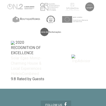
2020
RECOGNITION OF
EXCELLENCE
Solar Egas Moniz-
Charming House &
Local Experiences
HotelsCombined
9.8
Rated by Guests
FOLLOW US